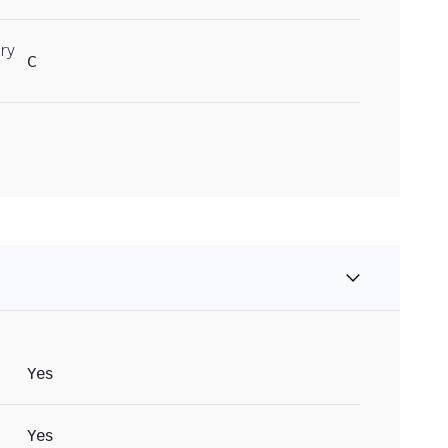
ry
C
Yes
Yes