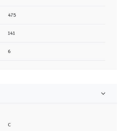
475
141
6
C