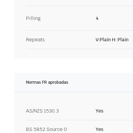
Pilling
4
Repeats
V:Plain H: Plain
Normas FR aprobadas
AS/NZS 1530.3
Yes
BS 5852 Source 0
Yes