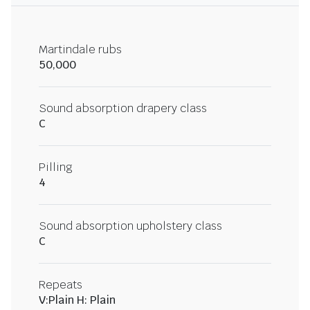
Martindale rubs
50,000
Sound absorption drapery class
C
Pilling
4
Sound absorption upholstery class
C
Repeats
V:Plain H: Plain