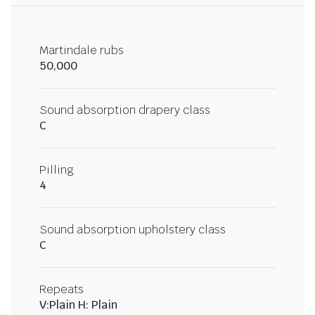
Martindale rubs
50,000
Sound absorption drapery class
C
Pilling
4
Sound absorption upholstery class
C
Repeats
V:Plain H: Plain