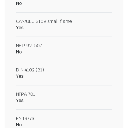
No
CAN/ULC S109 small flame
Yes
NF P 92-507
No
DIN 4102 (B1)
Yes
NFPA 701
Yes
EN 13773
No