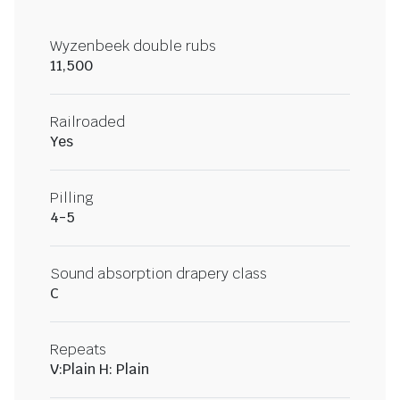
Wyzenbeek double rubs
11,500
Railroaded
Yes
Pilling
4-5
Sound absorption drapery class
C
Repeats
V:Plain H: Plain