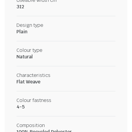
Useable width cm
312
Design type
Plain
Colour type
Natural
Characteristics
Flat Weave
Colour fastness
4-5
Composition
100% Recycled Polyester