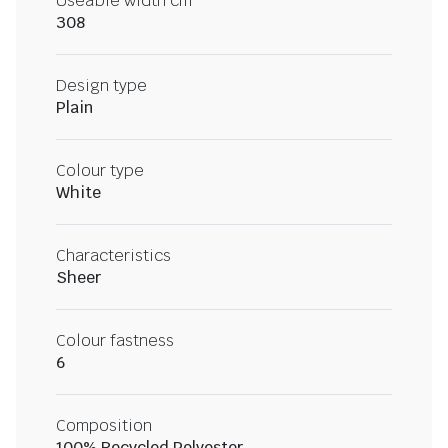
Useable width cm
308
Design type
Plain
Colour type
White
Characteristics
Sheer
Colour fastness
6
Composition
100% Recycled Polyester