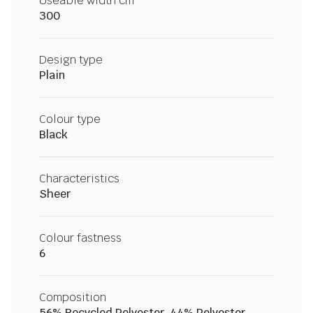
Useable width cm
300
Design type
Plain
Colour type
Black
Characteristics
Sheer
Colour fastness
6
Composition
56% Recycled Polyester, 44% Polyester