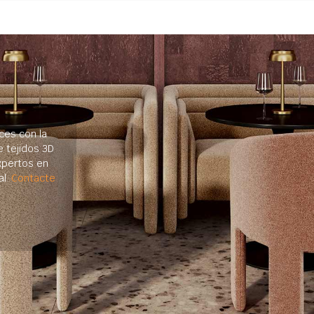
ces con la
e tejidos 3D
xpertos en
al.
Contacte