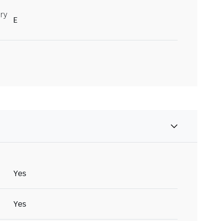
ry
E
Yes
Yes