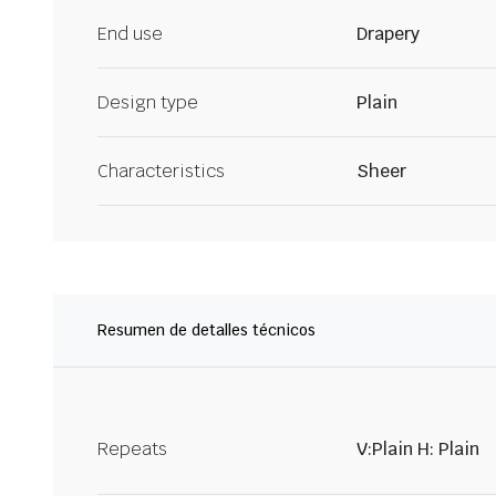
End use
Drapery
Design type
Plain
Characteristics
Sheer
Resumen de detalles técnicos
Repeats
V:Plain H: Plain