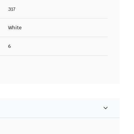
317
White
6