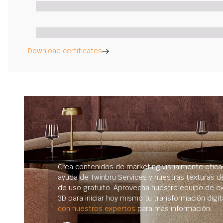
Download certificates
Crea contenidos de marketing visualmente efica
ayuda de Twinbru Services y nuestras texturas d
de uso gratuito. Aprovecha nuestro equipo de e
3D para iniciar hoy mismo tu transformación digit
con nuestros expertos
para más información.