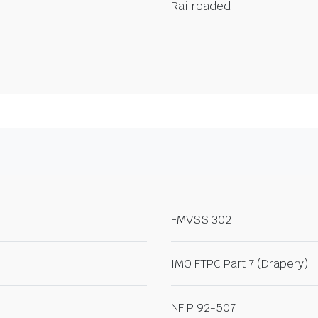
Railroaded
FMVSS 302
IMO FTPC Part 7 (Drapery)
NF P 92-507