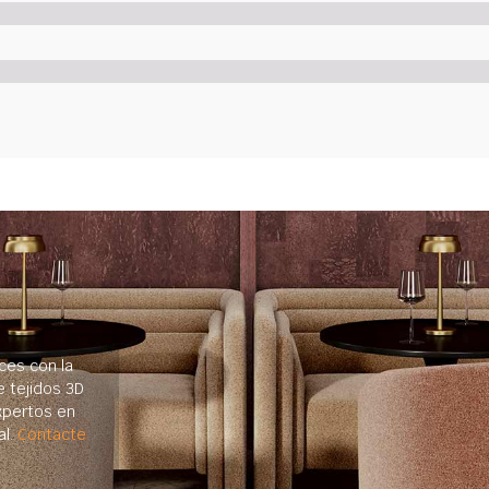
ces con la
e tejidos 3D
xpertos en
al.
Contacte