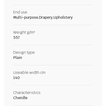
End use
Multi-purpose,Drapery,Upholstery
Weight g/m²
557
Design type
Plain
Useable width cm
140
Characteristics
Chenille