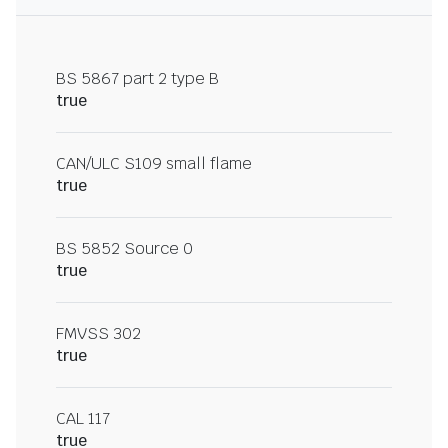
BS 5867 part 2 type B
true
CAN/ULC S109 small flame
true
BS 5852 Source 0
true
FMVSS 302
true
CAL 117
true