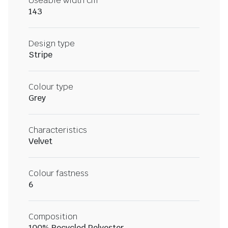
Useable width cm
143
Design type
Stripe
Colour type
Grey
Characteristics
Velvet
Colour fastness
6
Composition
100% Recycled Polyester