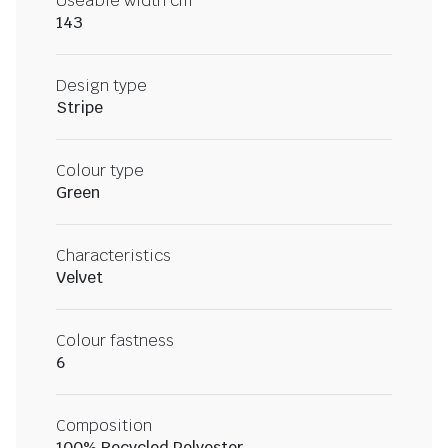
Useable width cm
143
Design type
Stripe
Colour type
Green
Characteristics
Velvet
Colour fastness
6
Composition
100% Recycled Polyester