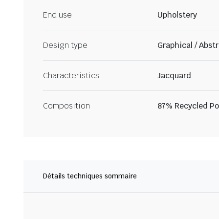
End use
Upholstery
Design type
Graphical / Abst
Characteristics
Jacquard
Composition
87% Recycled Pol
Détails techniques sommaire