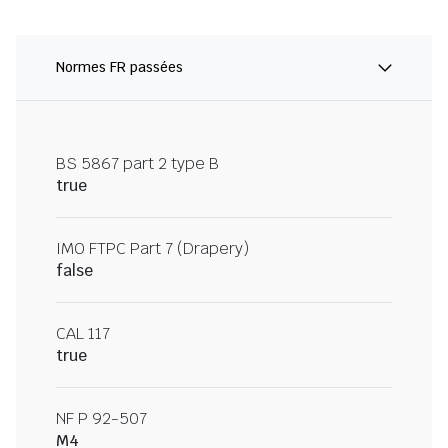
Normes FR passées
BS 5867 part 2 type B
true
IMO FTPC Part 7 (Drapery)
false
CAL 117
true
NF P 92-507
M4