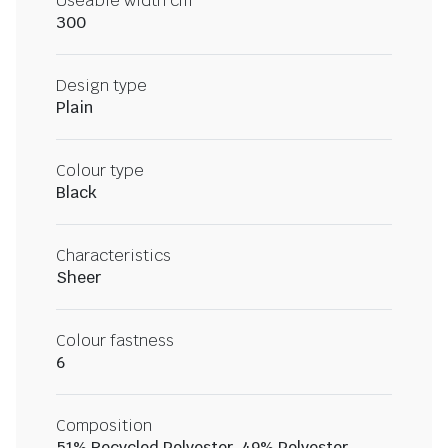
Useable width cm
300
Design type
Plain
Colour type
Black
Characteristics
Sheer
Colour fastness
6
Composition
51% Recycled Polyester, 49% Polyester