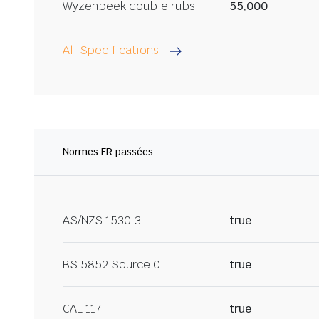
Wyzenbeek double rubs
55,000
All Specifications
Normes FR passées
AS/NZS 1530.3
true
BS 5852 Source 0
true
CAL 117
true