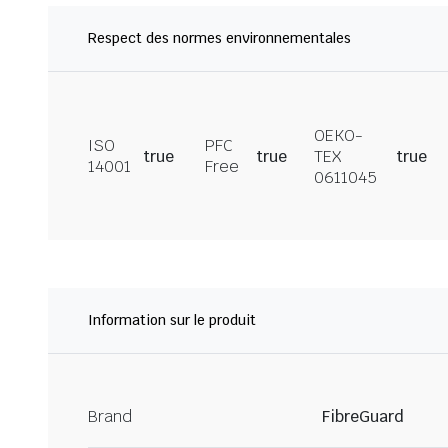
Respect des normes environnementales
OEKO-
ISO
PFC
true
true
TEX
true
14001
Free
0611045
Information sur le produit
Brand
FibreGuard