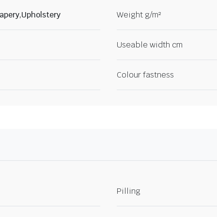
apery,Upholstery
Weight g/m²
Useable width cm
Colour fastness
Pilling