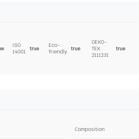
OEKO-
ISO
Eco-
ue
true
true
TEX
true
14001
friendly
2111231
Composition