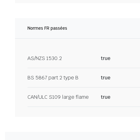
Normes FR passées
AS/NZS 1530.2
true
BS 5867 part 2 type B
true
CAN/ULC S109 large flame
true