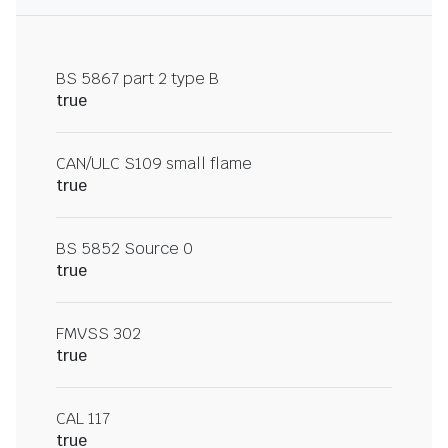
BS 5867 part 2 type B
true
CAN/ULC S109 small flame
true
BS 5852 Source 0
true
FMVSS 302
true
CAL 117
true