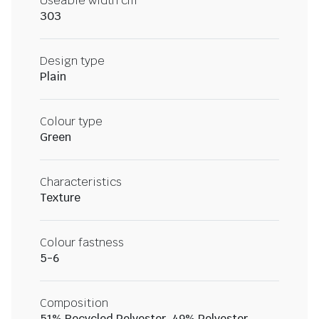
Useable width cm
303
Design type
Plain
Colour type
Green
Characteristics
Texture
Colour fastness
5-6
Composition
51% Recycled Polyester, 49% Polyester