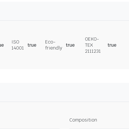
OEKO-
ISO
Eco-
ue
true
true
TEX
true
14001
friendly
2111231
Composition