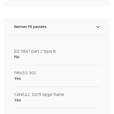
Normes FR passées
BS 5867 part 2 type B
No
FMVSS 302
Yes
CAN/ULC S109 large flame
Yes