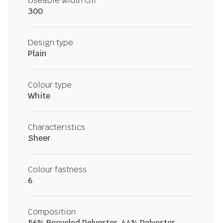
Useable width cm
300
Design type
Plain
Colour type
White
Characteristics
Sheer
Colour fastness
6
Composition
56% Recycled Polyester, 44% Polyester