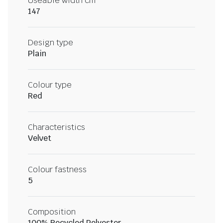
Useable width cm
147
Design type
Plain
Colour type
Red
Characteristics
Velvet
Colour fastness
5
Composition
100% Recycled Polyester