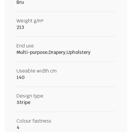
Bru
Weight g/m²
213
End use
Multi-purpose,Drapery,Upholstery
Useable width cm
140
Design type
Stripe
Colour fastness
4