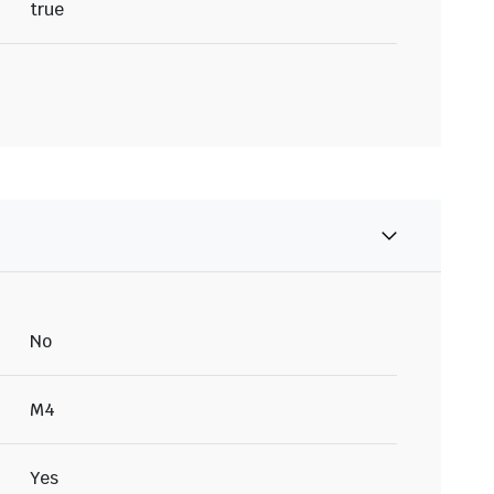
true
No
M4
Yes