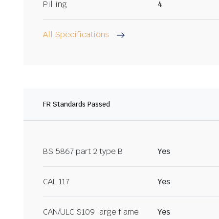
Pilling
4
All Specifications
FR Standards Passed
BS 5867 part 2 type B
Yes
CAL 117
Yes
CAN/ULC S109 large flame
Yes