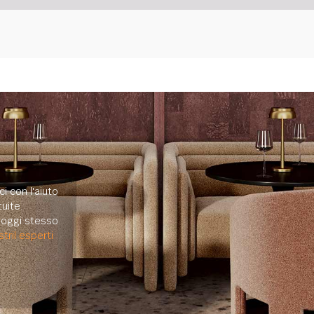
i con l'aiuto
uite.
e oggi stesso
tril esperti