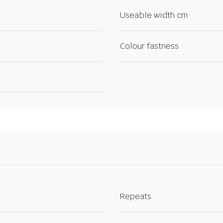
Useable width cm
Colour fastness
Repeats