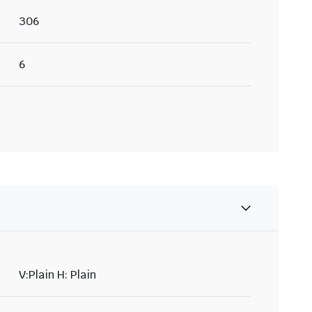
306
6
V:Plain H: Plain