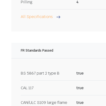
Pilling
4
All Specifications
FR Standards Passed
BS 5867 part 2 type B
true
CAL 117
true
CAN/ULC S109 large flame
true