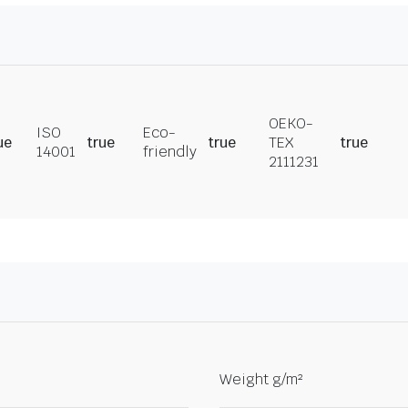
OEKO-
ISO
Eco-
ue
true
true
TEX
true
14001
friendly
2111231
Weight g/m²