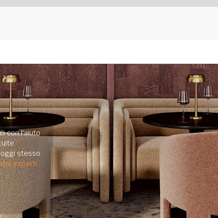
i con l'aiuto
uite.
e oggi stesso
tril esperti