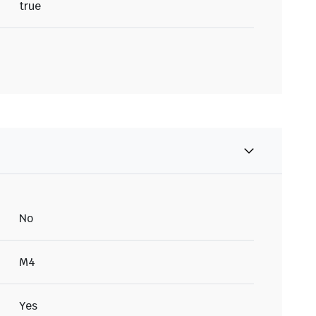
true
No
M4
Yes