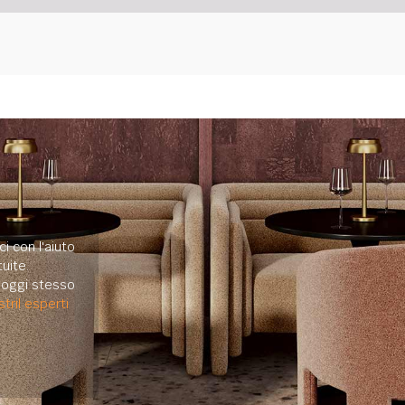
i con l'aiuto
uite.
e oggi stesso
tril esperti