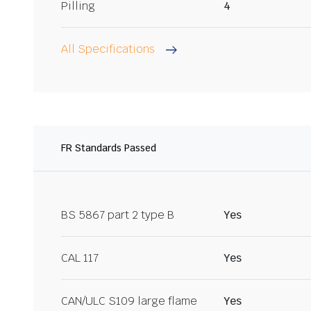
Pilling
4
All Specifications
FR Standards Passed
BS 5867 part 2 type B
Yes
CAL 117
Yes
CAN/ULC S109 large flame
Yes