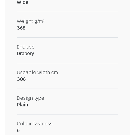
Wide
Weight g/m²
368
End use
Drapery
Useable width cm
306
Design type
Plain
Colour fastness
6