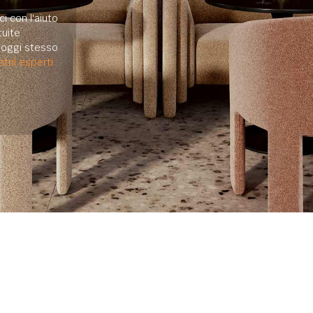
i con l'aiuto
uite.
e oggi stesso
tril esperti