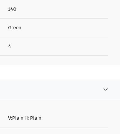
140
Green
4
V:Plain H: Plain