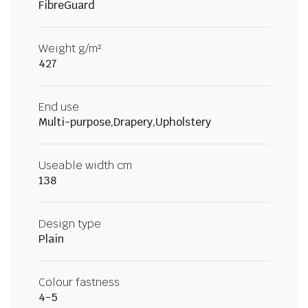
FibreGuard
Weight g/m²
427
End use
Multi-purpose,Drapery,Upholstery
Useable width cm
138
Design type
Plain
Colour fastness
4-5