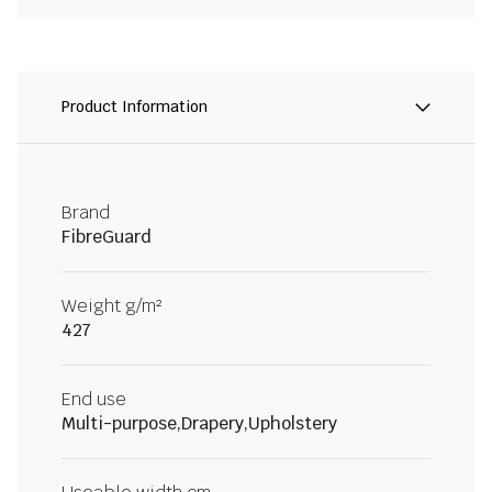
Product Information
Brand
FibreGuard
Weight g/m²
427
End use
Multi-purpose,Drapery,Upholstery