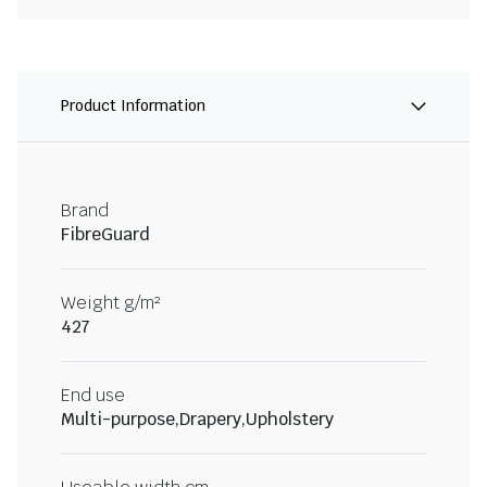
Product Information
Brand
FibreGuard
Weight g/m²
427
End use
Multi-purpose,Drapery,Upholstery