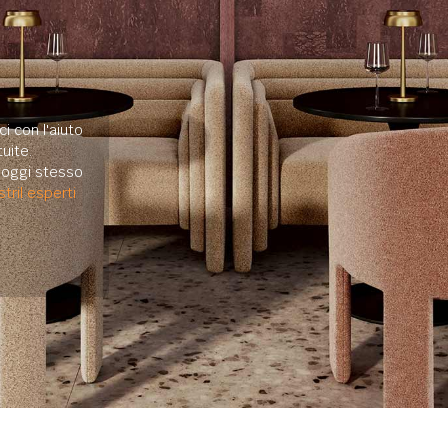
i con l'aiuto
uite.
e oggi stesso
tril esperti