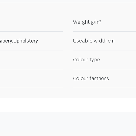
Weight g/m²
apery,Upholstery
Useable width cm
Colour type
Colour fastness