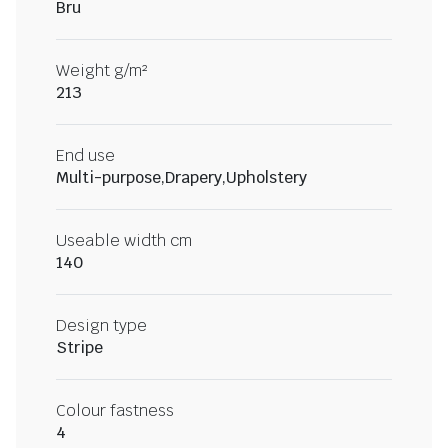
Bru
Weight g/m²
213
End use
Multi-purpose,Drapery,Upholstery
Useable width cm
140
Design type
Stripe
Colour fastness
4