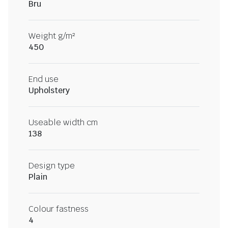
Bru
Weight g/m²
450
End use
Upholstery
Useable width cm
138
Design type
Plain
Colour fastness
4