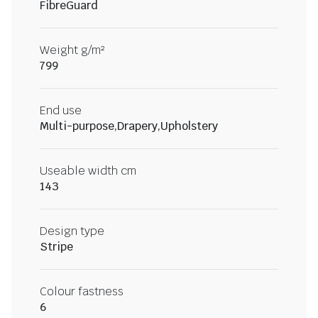
FibreGuard
Weight g/m²
799
End use
Multi-purpose,Drapery,Upholstery
Useable width cm
143
Design type
Stripe
Colour fastness
6