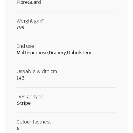
FibreGuard
Weight g/m²
799
End use
Multi-purpose,Drapery,Upholstery
Useable width cm
143
Design type
Stripe
Colour fastness
6