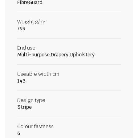
FibreGuard
Weight g/m²
799
End use
Multi-purpose,Drapery,Upholstery
Useable width cm
143
Design type
Stripe
Colour fastness
6