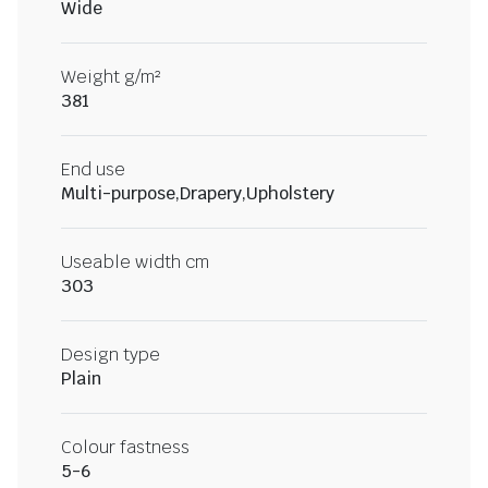
Wide
Weight g/m²
381
End use
Multi-purpose,Drapery,Upholstery
Useable width cm
303
Design type
Plain
Colour fastness
5-6