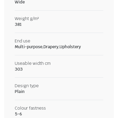
Wide
Weight g/m²
381
End use
Multi-purpose,Drapery,Upholstery
Useable width cm
303
Design type
Plain
Colour fastness
5-6