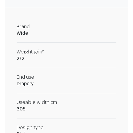
Brand
Wide
Weight g/m²
272
End use
Drapery
Useable width cm
305
Design type