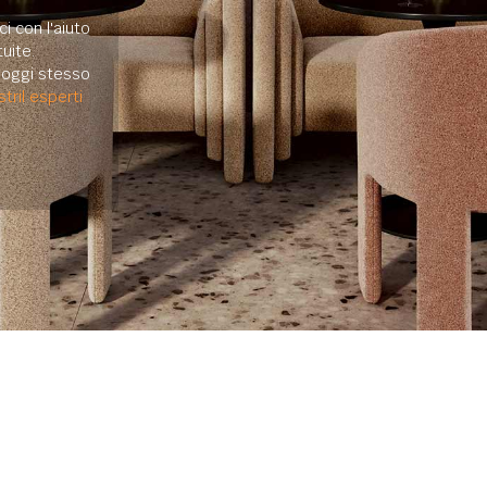
i con l'aiuto
uite.
e oggi stesso
tril esperti