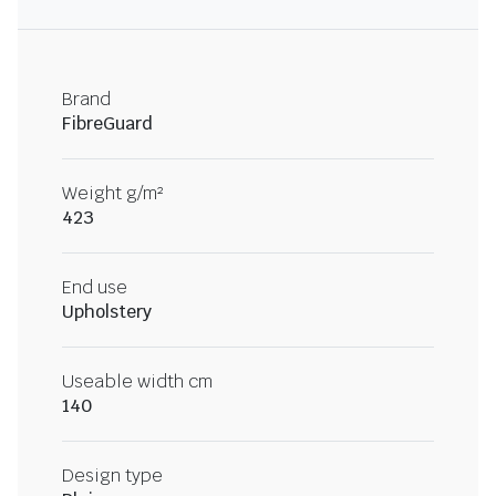
Brand
FibreGuard
Weight g/m²
423
End use
Upholstery
Useable width cm
140
Design type