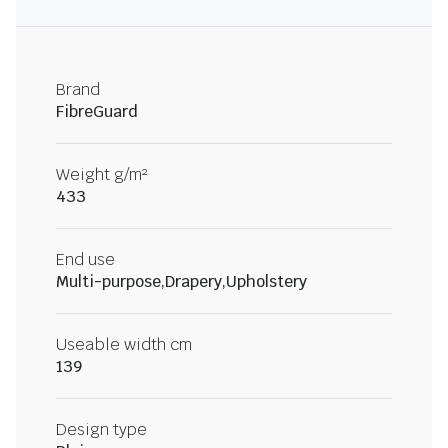
Brand
FibreGuard
Weight g/m²
433
End use
Multi-purpose,Drapery,Upholstery
Useable width cm
139
Design type