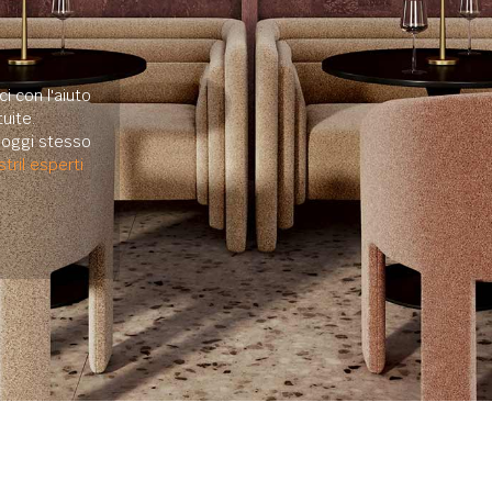
i con l'aiuto
uite.
e oggi stesso
tril esperti