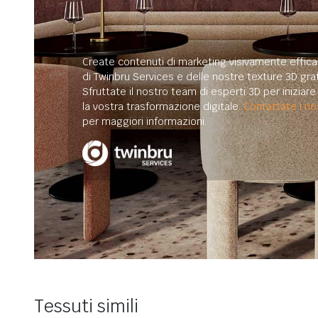
Create contenuti di marketing visivamente efficac
di Twinbru Services e delle nostre texture 3D grat
Sfruttate il nostro team di esperti 3D per iniziar
la vostra trasformazione digitale.
Contattate i nos
per maggiori informazioni.
Tessuti simili