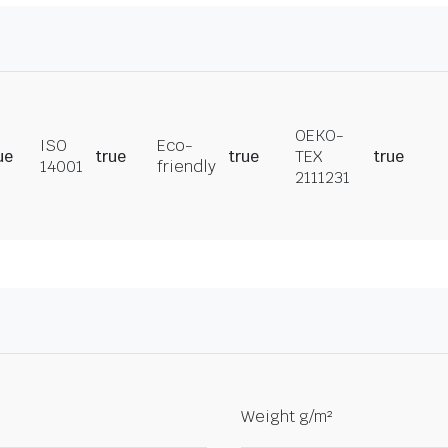
OEKO-
ISO
Eco-
ue
true
true
TEX
true
14001
friendly
2111231
Weight g/m²