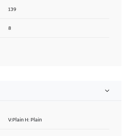
139
8
V:Plain H: Plain