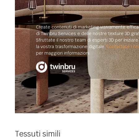
Create contenuti di marketing visivamente efficac
di Twinbru Services e delle nostre texture 3D grat
Sfruttate il nostro team di esperti 3D per iniziar
la vostra trasformazione digitale.
Contattate i nos
per maggiori informazioni.
Tessuti simili