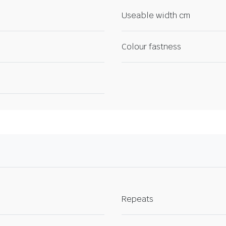
Useable width cm
Colour fastness
Repeats