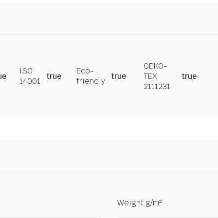
OEKO-
ISO
Eco-
ue
true
true
TEX
true
14001
friendly
2111231
Weight g/m²