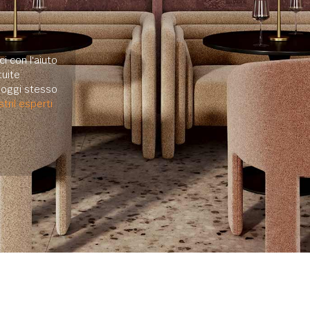
i con l'aiuto
uite.
e oggi stesso
tril esperti