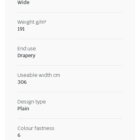
Wide
Weight g/m²
191
End use
Drapery
Useable width cm
306
Design type
Plain
Colour fastness
6