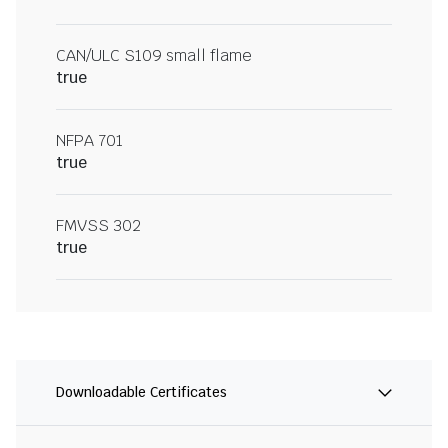
CAN/ULC S109 small flame
true
NFPA 701
true
FMVSS 302
true
Downloadable Certificates