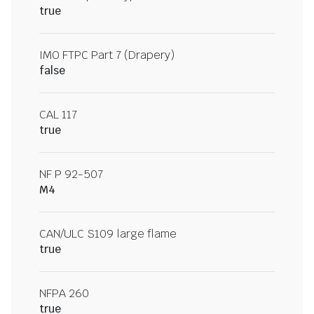
true
IMO FTPC Part 7 (Drapery)
false
CAL 117
true
NF P 92-507
M4
CAN/ULC S109 large flame
true
NFPA 260
true