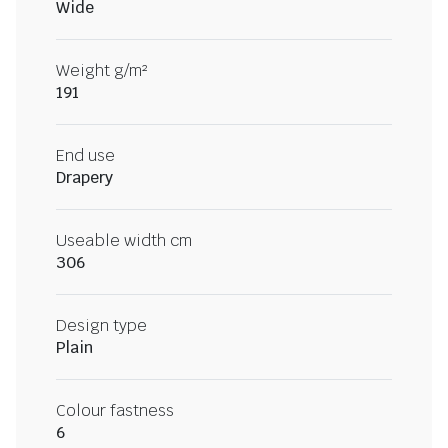
Wide
Weight g/m²
191
End use
Drapery
Useable width cm
306
Design type
Plain
Colour fastness
6