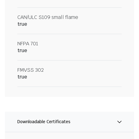
CAN/ULC S109 small flame
true
NFPA 701
true
FMVSS 302
true
Downloadable Certificates