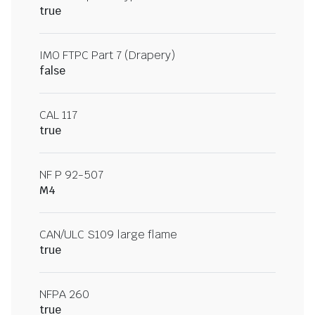
true
IMO FTPC Part 7 (Drapery)
false
CAL 117
true
NF P 92-507
M4
CAN/ULC S109 large flame
true
NFPA 260
true