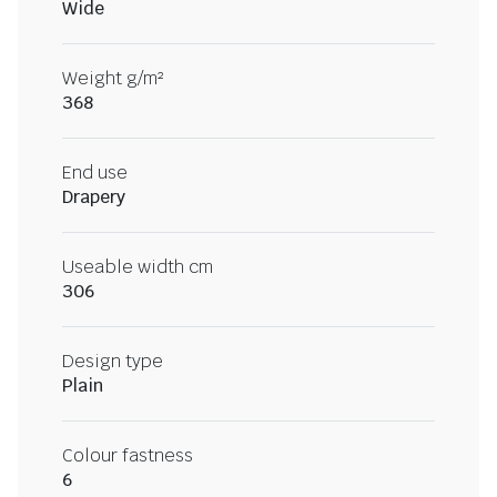
Wide
Weight g/m²
368
End use
Drapery
Useable width cm
306
Design type
Plain
Colour fastness
6